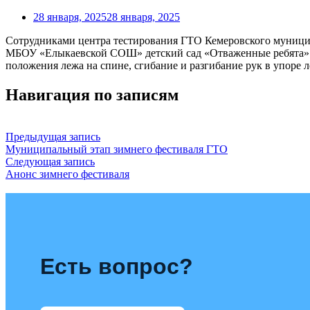
28 января, 2025
28 января, 2025
Сотрудниками центра тестирования ГТО Кемеровского муници
МБОУ «Елыкаевской СОШ» детский сад «Отваженные ребята» у
положения лежа на спине, сгибание и разгибание рук в упоре л
Навигация по записям
Предыдущая запись
Муниципальный этап зимнего фестиваля ГТО
Следующая запись
Анонс зимнего фестиваля
Есть вопрос?