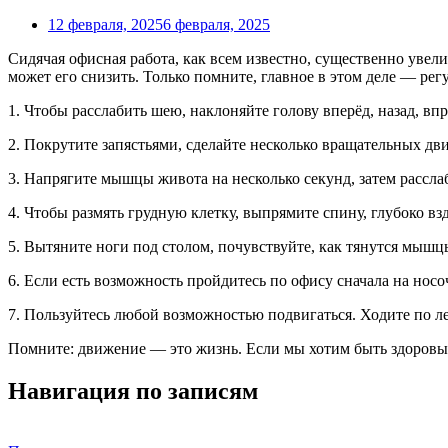
12 февраля, 2025
6 февраля, 2025
Сидячая офисная работа, как всем известно, существенно увели
может его снизить. Только помните, главное в этом деле — рег
1. Чтобы расслабить шею, наклоняйте голову вперёд, назад, впр
2. Покрутите запястьями, сделайте несколько вращательных дв
3. Напрягите мышцы живота на несколько секунд, затем расслаб
4. Чтобы размять грудную клетку, выпрямите спину, глубоко вз
5. Вытяните ноги под столом, почувствуйте, как тянутся мыш
6. Если есть возможность пройдитесь по офису сначала на носо
7. Пользуйтесь любой возможностью подвигаться. Ходите по ле
Помните: движение — это жизнь. Если мы хотим быть здоровы
Навигация по записям