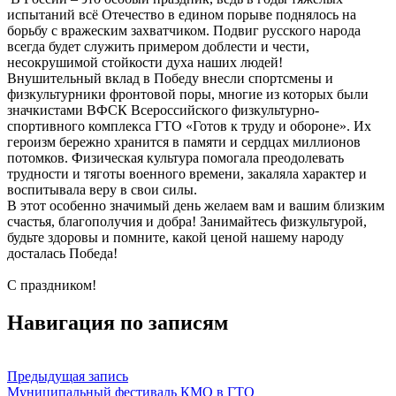
испытаний всё Отечество в едином порыве поднялось на
борьбу с вражеским захватчиком. Подвиг русского народа
всегда будет служить примером доблести и чести,
несокрушимой стойкости духа наших людей!
Внушительный вклад в Победу внесли спортсмены и
физкультурники фронтовой поры, многие из которых были
значкистами ВФСК Всероссийского физкультурно-
спортивного комплекса ГТО «Готов к труду и обороне». Их
героизм бережно хранится в памяти и сердцах миллионов
потомков. Физическая культура помогала преодолевать
трудности и тяготы военного времени, закаляла характер и
воспитывала веру в свои силы.
В этот особенно значимый день желаем вам и вашим близким
счастья, благополучия и добра! Занимайтесь физкультурой,
будьте здоровы и помните, какой ценой нашему народу
досталась Победа!
С праздником!
Навигация по записям
Предыдущая запись
Муниципальный фестиваль КМО в ГТО