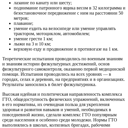
лазание по канату или шесту;
поднимание патронного ящика весом в 32 килограмма и
безостановочное передвижение с ним на расстоянии 50
метров;
плавание;
умение ездить на велосипеде или умение управлять
трактором, мотоциклом, автомобилем;
умение грести 1 км;
лыжи на 3 и 10 км;
верховую езду и продвижение в противогазе на 1 км.
Теоретические испытания проводились по военным знаниям
и знаниям истории физкультурных достижений, основ
физкультурного самоконтроля, оказанию первой медицинской
помощи. Испытания проводились на всех уровнях — в
городах, селах и деревнях, на предприятиях и в организациях.
Результаты заносились в билет физкультурника.
Высокая идейная и политическая направленность комплекса
ГТО, общедоступность физических упражнений, включенных
в его нормативы, их очевидная польза для укрепления
здоровья и развития навыков и умений, необходимых в
повседневной жизни, сделали комплекс ГТО популярным
среди населения и особенно среди молодежи. Нормы ГТО
выполнялись в школах, колхозных бригадах, рабочими