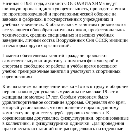
Начиная с 1931 года, активисты ОСОАВИАХИМа ведут
широкую пропагандистскую деятельность, проводят занятия
по противовоздушной и противохимической обороне на
заводах и фабриках, в государственных учреждениях и
учебных заведениях. К обязательным занятиям привлекаются
все учащиеся общеобразовательных школ, профессионально-
технических, средних специальных и высших учебных
заведений, личный состав Вооружённых Сил СССР, милиции
и некоторых других организаций.
Помимо обязательных занятий граждане проявляют
самостоятельную инициативу заниматься физкультурой и
спортом в свободное от работы и учёбы время посещают
учебно-тренировочные занятия и участвуют в спортивных
соревнованиях.
К испытаниям на получение значка «Готов к труду и обороне»
первоначально допускались мужчины не моложе 18 лет и
женщины не моложе 17 лет. Особым условием было
удовлетворительное состояние здоровья. Определял его врач,
который устанавливал, что выполнение норм по данному
комплексу не принесет ущерба здоровью человека. К
соревнованиям допускались физкультурники, организованные
в коллективы, и физкультурники-одиночки. Для проведения
практических испытаний они распределялись на отдельные