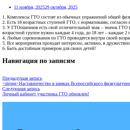
11 ноября, 2025
29 октября, 2025
1. Комплексы ГТО состоят из обычных упражнений общей физ
2. Есть 18 возрастных ступеней ГТО, с нормативами, согласно 
3. У ГТОошников есть свой отличительный знак – значок ГТО (з
возрастной группе нужно каждые 4 года, до 18 лет – каждые 2 г
4. Любые соревнования по ГТО проводятся внутри своей возрас
5. Все мероприятия проходят интересно, активно, в дружеств
6. Быть достойным примером для своих детей!
Навигация по записям
Предыдущая запись
<strong>Наставничество в рамках Всероссийского физкультурно
Следующая запись
Личный кабинет участника ГТО обновлен!