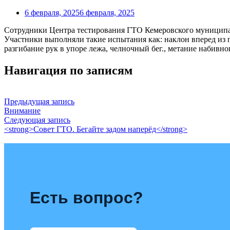
6 февраля, 2025
6 февраля, 2025
Сотрудники Центра тестирования ГТО Кемеровского муниципал
Участники выполняли такие испытания как: наклон вперед из 
разгибание рук в упоре лежа, челночный бег., метание набивног
Навигация по записям
Предыдущая запись
Внимание
Следующая запись
<strong>Совет ГТО. Бегайте задом наперёд</strong>
Есть вопрос?