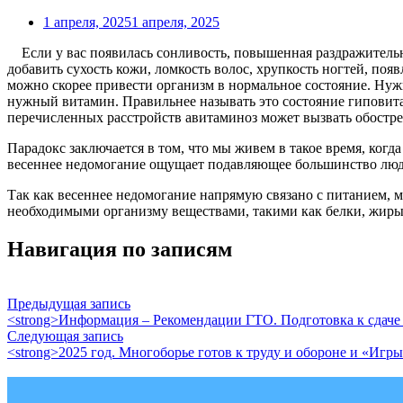
1 апреля, 2025
1 апреля, 2025
Если у вас появилась сонливость, повышенная раздражительно
добавить сухость кожи, ломкость волос, хрупкость ногтей, поя
можно скорее привести организм в нормальное состояние. Нужн
нужный витамин. Правильнее называть это состояние гиповит
перечисленных расстройств авитаминоз может вызвать обостр
Парадокс заключается в том, что мы живем в такое время, ког
весеннее недомогание ощущает подавляющее большинство лю
Так как весеннее недомогание напрямую связано с питанием, м
необходимыми организму веществами, такими как белки, жиры
Навигация по записям
Предыдущая запись
<strong>Информация – Рекомендации ГТО. Подготовка к сдаче н
Следующая запись
<strong>2025 год. Многоборье готов к труду и обороне и «Иг