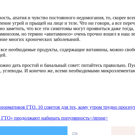
сть, апатия и чувство постоянного недомогания, то, скорее вс
вление угрей и прыщей на лице и теле. Что ни говори, а все пе
о заметить, что все эти симптомы могут проявиться даже тогда,
аминозом, но термин «авитаминоз» очень прочно вошел в наш ле
ение многих хронических заболеваний.
да все необходимые продукты, содержащие витамины, можно свобод
дей.
ожно дать простой и банальный совет: питайтесь правильно. Пус
, углеводы. И конечно же, всеми необходимыми микроэлемента
ормативов ГТО. 10 советов для тех, кому утром трудно проснуть
ры ГТО» продолжают набирать популярность</strong>