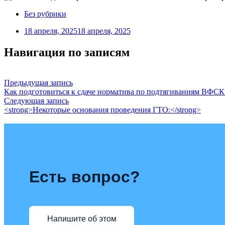
Без рубрики
18 апреля, 2025
18 апреля, 2025
Навигация по записям
Предыдущая запись
Как подготовиться к сдаче норматива по подтягиваниям ВФС
Следующая запись
<strong>Некоторые основания проведения ГТО:</strong>
Есть вопрос?
Напишите об этом