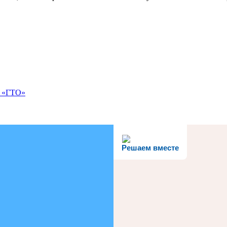
К «ГТО»
Решаем вместе