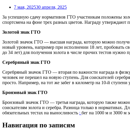
7 мая, 2025
30 апреля, 2025
За успешную сдачу нормативов ГТО участникам положены золо
спортсмена на фоне трех разных цветов. Награду утверждают 
Золотой знак ГТО
Золотой значок ГТО — высшая награда, которую можно получить
новый уровень, например при исполнении 18 лет, пробовать с
до 34 лет) для получения золота в числе прочих тестов нужно пр
Серебряный знак ГТО
Серебряный значок ГТО — вторая по важности награда в физкул
человек не перешел на новую ступень. Для соискателей серебр
просто. Например, на тот же забег в километр на 10-й ступени
Бронзовый знак ГТО
Бронзовый значок ГТО — третья награда, которую также можно 
соискателям золота и серебра. Разница только в нормативах. Дл
обязательных тестах на выносливость
:
бег на 1000 м и 3000 м з
Навигация по записям