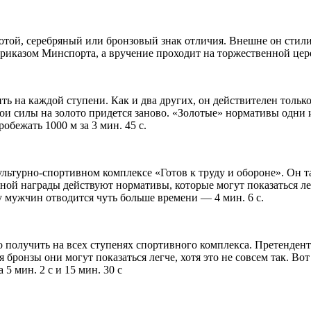
той, серебряный или бронзовый знак отличия. Внешне он стили
приказом Минспорта, а вручение проходит на торжественной це
 на каждой ступени. Как и два других, он действителен только 
вои силы на золото придется заново. «Золотые» нормативы одни 
обежать 1000 м за 3 мин. 45 с.
ьтурно-спортивном комплексе «Готов к труду и обороне». Он та
яной награды действуют нормативы, которые могут показаться ле
 у мужчин отводится чуть больше времени — 4 мин. 6 с.
получить на всех ступенях спортивного комплекса. Претендента
я бронзы они могут показаться легче, хотя это не совсем так. Во
а 5 мин. 2 с и 15 мин. 30 с