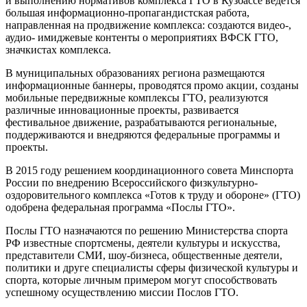
и выполнению нормативов комплекса ГТО в Кузбассе ведётся
большая информационно-пропагандистская работа,
направленная на продвижение комплекса: создаются видео-,
аудио- имиджевые контенты о мероприятиях ВФСК ГТО,
значкистах комплекса.
В муниципальных образованиях региона размещаются
информационные баннеры, проводятся промо акции, созданы
мобильные передвижные комплексы ГТО, реализуются
различные инновационные проекты, развивается
фестивальное движение, разрабатываются региональные,
поддерживаются и внедряются федеральные программы и
проекты.
В 2015 году решением координационного совета Минспорта
России по внедрению Всероссийского физкультурно-
оздоровительного комплекса «Готов к труду и обороне» (ГТО)
одобрена федеральная программа «Послы ГТО».
Послы ГТО назначаются по решению Министерства спорта
РФ известные спортсмены, деятели культуры и искусства,
представители СМИ, шоу-бизнеса, общественные деятели,
политики и друге специалисты сферы физической культуры и
спорта, которые личным примером могут способствовать
успешному осуществлению миссии Послов ГТО.