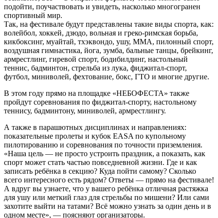
подойти, поучаствовать и увидеть, насколько многогранен
спортивный мир.
Так, на фестивале будут представлены такие виды спорта, как:
волейбол, хоккей, дзюдо, вольная и греко-римская борьба,
кикбоксинг, муайтай, тхэквондо, ушу, ММА, пилонный спорт,
воздушная гимнастика, йога, зумба, бальные танцы, брейкинг,
армрестлинг, гиревой спорт, бодибилдинг, настольный
теннис, бадминтон, стрельба из лука, фиджитал-спорт,
футбол, миниволей, фехтование, бокс, ГТО и многие другие.
В этом году прямо на площадке «НЕБОФЕСТА» также
пройдут соревнования по фиджитал-спорту, настольному
теннису, бадминтону, миниволей, армрестлингу.
А также в парашютных дисциплинах и направлениях:
показательные пролеты и кубок EASA по купольному
пилотированию и соревнования по точности приземления.
«Наша цель — не просто устроить праздник, а показать, как
спорт может стать частью повседневной жизни. Где и как
записать ребёнка в секцию? Куда пойти самому? Сколько
всего интересного есть рядом? Ответы — прямо на фестивале!
А вдруг вы узнаете, что у вашего ребёнка отличная растяжка
для ушу или меткий глаз для стрельбы по мишени? Или сами
захотите выйти на татами? Всё можно узнать за один день и в
одном месте», — поясняют организаторы.