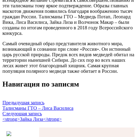
всенародное желание стремиться к самосовершенствованию и
эти талисманы тому яркое подтверждение. Образы главных
маскотов движения появились благодаря воображению тысяч
граждан России. Талисманы ГТО – Медведь Потап, Леопард
Вика, Лиса Василиса, Зайка Лиза и Волчонок Макар – были
созданы по итогам проведенного в 2018 году Всероссийского
конкурса.
Самый очевидный образ представителя животного мира,
возникающий в сознании при слове «Россия». Он истинный
царь русской природы. Предок всех видов медведей обитал на
территории нынешней Сибири. До сих пор во всех наших
лесах живет этот благородный хищник. Самая крупная
популяция полярного медведя также обитает в России.
Навигация по записям
Предыдущая запись
Талисманы ГТО – Лиса Василиса
Следующая запись
<strong>Зайка Лиза</strong>