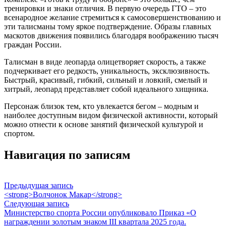
тренировки и знаки отличия. В первую очередь ГТО – это
всенародное желание стремиться к самосовершенствованию и
эти талисманы тому яркое подтверждение. Образы главных
маскотов движения появились благодаря воображению тысяч
граждан России.
Талисман в виде леопарда олицетворяет скорость, а также
подчеркивает его редкость, уникальность, эксклюзивность.
Быстрый, красивый, гибкий, сильный и ловкий, смелый и
хитрый, леопард представляет собой идеального хищника.
Персонаж близок тем, кто увлекается бегом – модным и
наиболее доступным видом физической активности, который
можно отнести к основе занятий физической культурой и
спортом.
Навигация по записям
Предыдущая запись
<strong>Волчонок Макар</strong>
Следующая запись
Министерство спорта России опубликовало Приказ «О
награждении золотым знаком III квартала 2025 года.