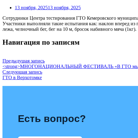
13 ноября, 2025
13 ноября, 2025
Сотрудники Центра тестирования ГТО Кемеровского муниципал
Участники выполняли такие испытания как: наклон вперед из 
лежа, челночный бег, бег на 10 м, бросок набивного мяча (1кг).
Навигация по записям
Предыдущая запись
<strong>МНОГОНАЦИОНАЛЬНЫЙ ФЕСТИВАЛЬ «В ГТО мы Е
Следующая запись
ГТО в Верхотомке
Есть вопрос?