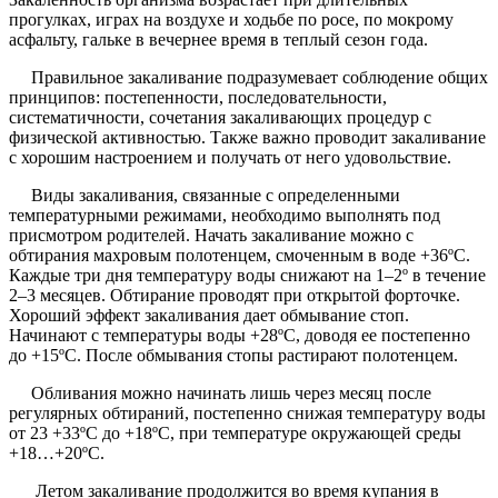
прогулках, играх на воздухе и ходьбе по росе, по мокрому
асфальту, гальке в вечернее время в теплый сезон года.
Правильное закаливание подразумевает соблюдение общих
принципов: постепенности, последовательности,
систематичности, сочетания закаливающих процедур с
физической активностью. Также важно проводит закаливание
с хорошим настроением и получать от него удовольствие.
Виды закаливания, связанные с определенными
температурными режимами, необходимо выполнять под
присмотром родителей. Начать закаливание можно с
обтирания махровым полотенцем, смоченным в воде +36ºС.
Каждые три дня температуру воды снижают на 1–2º в течение
2–3 месяцев. Обтирание проводят при открытой форточке.
Хороший эффект закаливания дает обмывание стоп.
Начинают с температуры воды +28ºС, доводя ее постепенно
до +15ºС. После обмывания стопы растирают полотенцем.
Обливания можно начинать лишь через месяц после
регулярных обтираний, постепенно снижая температуру воды
от 23 +33ºС до +18ºС, при температуре окружающей среды
+18…+20ºС.
Летом закаливание продолжится во время купания в