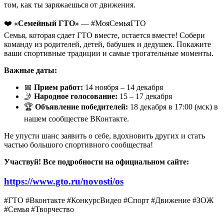
том, как ты заряжаешься от движения.
❤️
«Семейный ГТО»
— #МояСемьяГТО
Семья, которая сдает ГТО вместе, остается вместе! Собери
команду из родителей, детей, бабушек и дедушек. Покажите
ваши спортивные традиции и самые трогательные моменты.
Важные даты:
📅
Прием работ:
14 ноября – 14 декабря
🤳
Народное голосование:
15 – 17 декабря
🏆
Объявление победителей:
18 декабря в 17:00 (мск) в
нашем сообществе ВКонтакте.
Не упусти шанс заявить о себе, вдохновить других и стать
частью большого спортивного сообщества!
Участвуй! Все подробности на официальном сайте:
https://www.gto.ru/novosti/os
#ГТО #Вконтакте #КонкурсВидео #Спорт #Движение #ЗОЖ
#Семья #Творчество