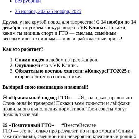
Без рубрики
25 ноября, 2025
25 ноября, 2025
Друзья, у нас крутой повод для творчества! С
14 ноября по 14
декабря
запускаем конкурс видео в
VK Клипах
. Покажи,
каким ты видишь спорт и ГТО — смелым, семейным,
веселым или техничным — и выиграй классные призы!
Как это работает?
Сними видео
в любом из трех жанров.
Опубликуй
его в VK Клипы.
Обязательно поставь хэштеги:
#КонкурсГТО2025
и
второй хэштег из списка ниже.
Выбирай свою номинацию и зажигай!
🎯
«Правильный подход ГТО»
— #Я_знаю_как_правильно
Стань онлайн-тренером! Покажи всем тонкости и лайфхаки
правильного выполнения нормативов. Твои советы могут
помочь тысячам!
😄
«Позитивный ГТО»
— #ВместеВеселее
ГТО — это не только про результат, но и про эмоции! Сними
зажигательный, смешной или невероятно креативный ролик о