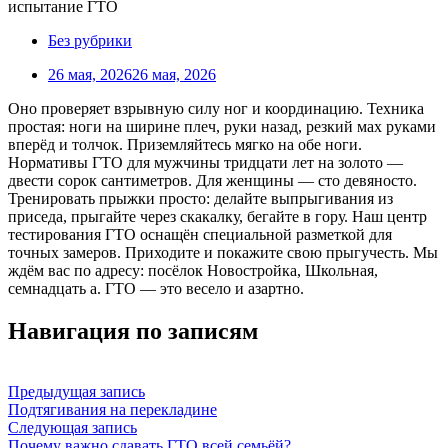
Без рубрики
26 мая, 2026
26 мая, 2026
Оно проверяет взрывную силу ног и координацию. Техника
простая: ноги на ширине плеч, руки назад, резкий мах руками
вперёд и толчок. Приземляйтесь мягко на обе ноги.
Нормативы ГТО для мужчины тридцати лет на золото —
двести сорок сантиметров. Для женщины — сто девяносто.
Тренировать прыжки просто: делайте выпрыгивания из
приседа, прыгайте через скакалку, бегайте в гору. Наш центр
тестирования ГТО оснащён специальной разметкой для
точных замеров. Приходите и покажите свою прыгучесть. Мы
ждём вас по адресу: посёлок Новостройка, Школьная,
семнадцать а. ГТО — это весело и азартно.
Навигация по записям
Предыдущая запись
Подтягивания на перекладине
Следующая запись
Почему важно сдавать ГТО всей семьёй?