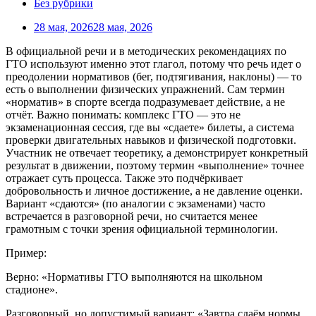
Без рубрики
28 мая, 2026
28 мая, 2026
В официальной речи и в методических рекомендациях по
ГТО используют именно этот глагол, потому что речь идет о
преодолении нормативов (бег, подтягивания, наклоны) — то
есть о выполнении физических упражнений. Сам термин
«норматив» в спорте всегда подразумевает действие, а не
отчёт. Важно понимать: комплекс ГТО — это не
экзаменационная сессия, где вы «сдаете» билеты, а система
проверки двигательных навыков и физической подготовки.
Участник не отвечает теоретику, а демонстрирует конкретный
результат в движении, поэтому термин «выполнение» точнее
отражает суть процесса. Также это подчёркивает
добровольность и личное достижение, а не давление оценки.
Вариант «сдаются» (по аналогии с экзаменами) часто
встречается в разговорной речи, но считается менее
грамотным с точки зрения официальной терминологии.
Пример:
Верно: «Нормативы ГТО выполняются на школьном
стадионе».
Разговорный, но допустимый вариант: «Завтра сдаём нормы