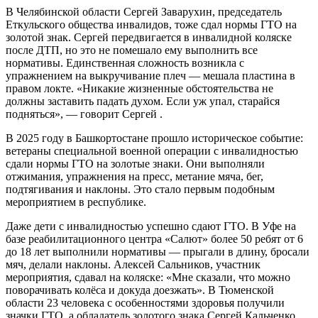
В Челябинской области Сергей Заварухин, председатель
Еткульского общества инвалидов, тоже сдал нормы ГТО на
золотой знак. Сергей передвигается в инвалидной коляске
после ДТП, но это не помешало ему выполнить все
нормативы. Единственная сложность возникла с
упражнением на выкручивание плеч — мешала пластина в
правом локте. «Никакие жизненные обстоятельства не
должны заставить падать духом. Если уж упал, старайся
подняться», — говорит Сергей .
В 2025 году в Башкортостане прошло историческое событие:
ветераны специальной военной операции с инвалидностью
сдали нормы ГТО на золотые знаки. Они выполняли
отжимания, упражнения на пресс, метание мяча, бег,
подтягивания и наклоны. Это стало первым подобным
мероприятием в республике.
Даже дети с инвалидностью успешно сдают ГТО. В Уфе на
базе реабилитационного центра «Салют» более 50 ребят от 6
до 18 лет выполнили нормативы — прыгали в длину, бросали
мяч, делали наклоны. Алексей Сальников, участник
мероприятия, сдавал на коляске: «Мне сказали, что можно
поворачивать колёса и докуда доезжать». В Тюменской
области 23 человека с особенностями здоровья получили
значки ГТО, а обладатель золотого знака Сергей Кальченко