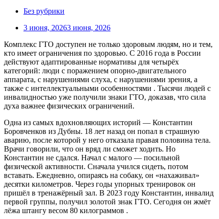
Без рубрики
3 июня, 2026
3 июня, 2026
Комплекс ГТО доступен не только здоровым людям, но и тем,
кто имеет ограничения по здоровью. С 2016 года в России
действуют адаптированные нормативы для четырёх
категорий: люди с поражением опорно-двигательного
аппарата, с нарушениями слуха, с нарушениями зрения, а
также с интеллектуальными особенностями . Тысячи людей с
инвалидностью уже получили знаки ГТО, доказав, что сила
духа важнее физических ограничений.
Одна из самых вдохновляющих историй — Константин
Боровченков из Дубны. 18 лет назад он попал в страшную
аварию, после которой у него отказала правая половина тела.
Врачи говорили, что он вряд ли сможет ходить. Но
Константин не сдался. Начал с малого — посильной
физической активности. Сначала учился сидеть, потом
вставать. Ежедневно, опираясь на собаку, он «нахаживал»
десятки километров. Через годы упорных тренировок он
пришёл в тренажёрный зал. В 2023 году Константин, инвалид
первой группы, получил золотой знак ГТО. Сегодня он жмёт
лёжа штангу весом 80 килограммов .