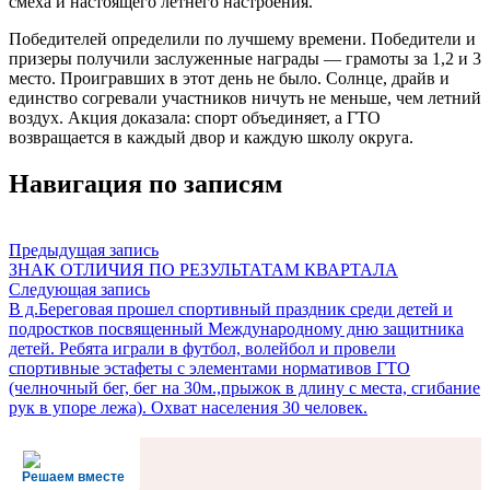
смеха и настоящего летнего настроения.
Победителей определили по лучшему времени. Победители и
призеры получили заслуженные награды — грамоты за 1,2 и 3
место. Проигравших в этот день не было. Солнце, драйв и
единство согревали участников ничуть не меньше, чем летний
воздух. Акция доказала: спорт объединяет, а ГТО
возвращается в каждый двор и каждую школу округа.
Навигация по записям
Предыдущая запись
ЗНАК ОТЛИЧИЯ ПО РЕЗУЛЬТАТАМ КВАРТАЛА
Следующая запись
В д.Береговая прошел спортивный праздник среди детей и
подростков посвященный Международному дню защитника
детей. Ребята играли в футбол, волейбол и провели
спортивные эстафеты с элементами нормативов ГТО
(челночный бег, бег на 30м.,прыжок в длину с места, сгибание
рук в упоре лежа). Охват населения 30 человек.
Решаем вместе