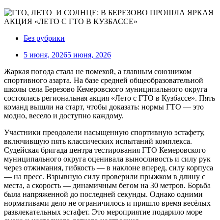
Без рубрики
5 июня, 2026
5 июня, 2026
Жаркая погода стала не помехой, а главным союзником
спортивного азарта. На базе средней общеобразовательной
школы села Березово Кемеровского муниципального округа
состоялась региональная акция «Лето с ГТО в Кузбассе». Пять
команд вышли на старт, чтобы доказать: нормы ГТО — это
модно, весело и доступно каждому.
Участники преодолели насыщенную спортивную эстафету,
включившую пять классических испытаний комплекса.
Судейская бригада центра тестирования ГТО Кемеровского
муниципального округа оценивала выносливость и силу рук
через отжимания, гибкость — в наклоне вперед, силу корпуса
— на пресс. Взрывную силу проверили прыжком в длину с
места, а скорость — динамичным бегом на 30 метров. Борьба
была напряженной до последней секунды. Однако одними
нормативами дело не ограничилось и пришло время весёлых
развлекательных эстафет. Это мероприятие подарило море