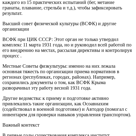
каждого из 15 практических испытаний (бег, метание
гранаты, плавание, стрельба и т.д.), чтобы зафиксировать
результат.
Высший совет физической культуры (ВСФК) и другие
организации
ВСФК при ЦИК СССР: Этот орган не только утвердил
комплекс 11 марта 1931 года, но и руководил всей работой по
его внедрению на местах, рассылая директивы и контролируя
процесс .
Местные Советы физкультуры: именно на них лежала
основная тяжесть по организации приема нормативов в
регионах (республиках, городах, районах). Например,
сохранились документы о том, как ВСФК Крыма
разворачивал эту работу весной 1931 года.
Другие ведомства: к приему и подготовке активно
привлекались такие организации, как Осоавиахим
(содействовал в военной подготовке) и Автодор (помогал с
инвентарем для проверки навыков управления транспортом).
Важный контекст
В первые годы существования комплекса институт