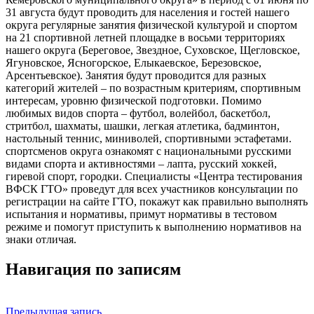
31 августа будут проводить для населения и гостей нашего
округа регулярные занятия физической культурой и спортом
на 21 спортивной летней площадке в восьми территориях
нашего округа (Береговое, Звездное, Суховское, Щегловское,
Ягуновское, Ясногорское, Елыкаевское, Березовское,
Арсентьевское). Занятия будут проводится для разных
категорий жителей – по возрастным критериям, спортивным
интересам, уровню физической подготовки. Помимо
любимых видов спорта – футбол, волейбол, баскетбол,
стритбол, шахматы, шашки, легкая атлетика, бадминтон,
настольный теннис, миниволей, спортивными эстафетами.
спортсменов округа ознакомят с национальными русскими
видами спорта и активностями – лапта, русский хоккей,
гиревой спорт, городки. Специалисты «Центра тестирования
ВФСК ГТО» проведут для всех участников консультации по
регистрации на сайте ГТО, покажут как правильно выполнять
испытания и нормативы, примут нормативы в тестовом
режиме и помогут приступить к выполнению нормативов на
знаки отличая.
Навигация по записям
Предыдущая запись