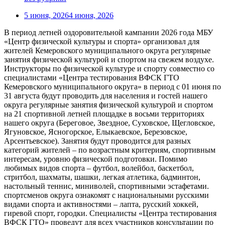
5 июня, 2026
4 июня, 2026
В период летней оздоровительной кампании 2026 года МБУ
«Центр физической культуры и спорта» организовал для
жителей Кемеровского муниципального округа регулярные
занятия физической культурой и спортом на свежем воздухе.
Инструкторы по физической культуре и спорту совместно со
специалистами «Центра тестирования ВФСК ГТО
Кемеровского муниципального округа» в период с 01 июня по
31 августа будут проводить для населения и гостей нашего
округа регулярные занятия физической культурой и спортом
на 21 спортивной летней площадке в восьми территориях
нашего округа (Береговое, Звездное, Суховское, Щегловское,
Ягуновское, Ясногорское, Елыкаевское, Березовское,
Арсентьевское). Занятия будут проводится для разных
категорий жителей – по возрастным критериям, спортивным
интересам, уровню физической подготовки. Помимо
любимых видов спорта – футбол, волейбол, баскетбол,
стритбол, шахматы, шашки, легкая атлетика, бадминтон,
настольный теннис, миниволей, спортивными эстафетами.
спортсменов округа ознакомят с национальными русскими
видами спорта и активностями – лапта, русский хоккей,
гиревой спорт, городки. Специалисты «Центра тестирования
ВФСК ГТО» проведут для всех участников консультации по