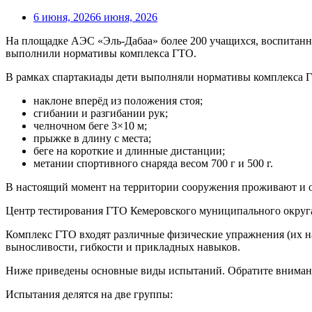
6 июня, 2026
6 июня, 2026
На площадке АЭС «Эль-Дабаа» более 200 учащихся, воспитанн
выполнили нормативы комплекса ГТО.
В рамках спартакиады дети выполняли нормативы комплекса Г
наклоне вперёд из положения стоя;
сгибании и разгибании рук;
челночном беге 3×10 м;
прыжке в длину с места;
беге на короткие и длинные дистанции;
метании спортивного снаряда весом 700 г и 500 г.
В настоящий момент на территории сооружения проживают и об
Центр тестирования ГТО Кемеровского муниципального округа 
Комплекс ГТО входят различные физические упражнения (их на
выносливости, гибкости и прикладных навыков.
Ниже приведены основные виды испытаний. Обратите внимание:
Испытания делятся на две группы: