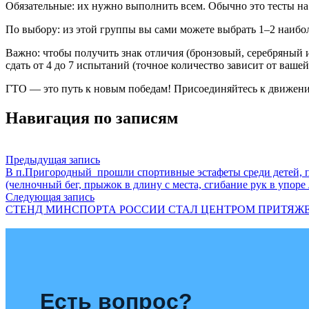
Обязательные: их нужно выполнить всем. Обычно это тесты на 
По выбору: из этой группы вы сами можете выбрать 1–2 наибол
Важно: чтобы получить знак отличия (бронзовый, серебряный и
сдать от 4 до 7 испытаний (точное количество зависит от ваше
ГТО — это путь к новым победам! Присоединяйтесь к движен
Навигация по записям
Предыдущая запись
В п.Пригородный прошли спортивные эстафеты среди детей, 
(челночный бег, прыжок в длину с места, сгибание рук в упоре 
Следующая запись
СТЕНД МИНСПОРТА РОССИИ СТАЛ ЦЕНТРОМ ПРИТЯЖ
Есть вопрос?