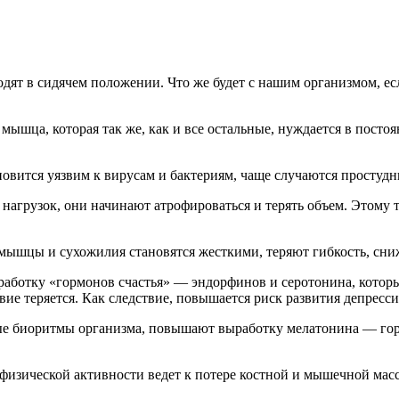
дят в сидячем положении. Что же будет с нашим организмом, е
мышца, которая так же, как и все остальные, нуждается в пост
овится уязвим к вирусам и бактериям, чаще случаются простудн
грузок, они начинают атрофироваться и терять объем. Этому т
мышцы и сухожилия становятся жесткими, теряют гибкость, сни
аботку «гормонов счастья» — эндорфинов и серотонина, которы
вие теряется. Как следствие, повышается риск развития депресс
 биоритмы организма, повышают выработку мелатонина — гормон
изической активности ведет к потере костной и мышечной масс