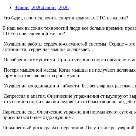
9 июня, 2026
4 июня, 2026
Что будет, если исключить спорт и комплекс ГТО из жизни?
В наш век высоких технологий люди все больше времени прово
ГТО из повседневной жизни?
Ухудшение работы сердечно-сосудистой системы. Сердце – это 
активности, сердечная мышца ослабевает.
Ослабление иммунитета. При отсутствии спорта организм стан
Потеря мышечной массы. Когда мышцы не получают должных на
гормона, отвечающего за рост мышц.
Ухудшение координации и гибкости. Без регулярных растяжек 
Депрессия и апатия. Физические упражнения стимулируют выр
отсутствии спорта в жизни человека это благотворное воздейст
Нарушение сна. Физические упражнения нормализуют суточные
просыпаться более отдохнувшим.
Повышенный риск травм и переломов. Отсутствие регулярной ф