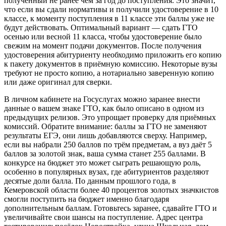
полученный не ранее чем за год до поступления. Это значит,
что если вы сдали нормативы и получили удостоверение в 10
классе, к моменту поступления в 11 классе эти баллы уже не
будут действовать. Оптимальный вариант — сдать ГТО
осенью или весной 11 класса, чтобы удостоверение было
свежим на момент подачи документов. После получения
удостоверения абитуриенту необходимо приложить его копию
к пакету документов в приёмную комиссию. Некоторые вузы
требуют не просто копию, а нотариально заверенную копию
или даже оригинал для сверки.
В личном кабинете на Госуслугах можно заранее внести
данные о вашем знаке ГТО, как было описано в одном из
предыдущих релизов. Это упрощает проверку для приёмных
комиссий. Обратите внимание: баллы за ГТО не заменяют
результаты ЕГЭ, они лишь добавляются сверху. Например,
если вы набрали 250 баллов по трём предметам, а вуз даёт 5
баллов за золотой знак, ваша сумма станет 255 баллами. В
конкурсе на бюджет это может сыграть решающую роль,
особенно в популярных вузах, где абитуриентов разделяют
десятые доли балла. По данным прошлого года, в
Кемеровской области более 40 процентов золотых значкистов
смогли поступить на бюджет именно благодаря
дополнительным баллам. Готовьтесь заранее, сдавайте ГТО и
увеличивайте свои шансы на поступление. Адрес центра