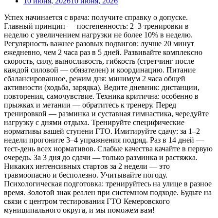
10 июня, 2026
10 июня, 2026
Успех начинается с врача: получите справку о допуске.
Главный принцип — постепенность: 2–3 тренировки в
неделю с увеличением нагрузки не более 10% в неделю.
Регулярность важнее разовых подвигов: лучше 20 минут
ежедневно, чем 2 часа раз в 5 дней. Развивайте комплексно
скорость, силу, выносливость, гибкость (стретчинг после
каждой силовой — обязателен) и координацию. Питание
сбалансированное, режим дня: минимум 2 часа общей
активности (ходьба, зарядка). Ведите дневник: дистанции,
повторения, самочувствие. Техника критична: особенно в
прыжках и метании — обратитесь к тренеру. Перед
тренировкой — разминка и суставная гимнастика, чередуйте
нагрузку с днями отдыха. Тренируйте специфические
нормативы вашей ступени ГТО. Имитируйте сдачу: за 1–2
недели прогоните 3–4 упражнения подряд. Раз в 14 дней —
тест-день всех нормативов. Слабые качества качайте в первую
очередь. За 3 дня до сдачи — только разминка и растяжка.
Никаких интенсивных стартов за 2 недели — это
травмоопасно и бесполезно. Учитывайте погоду.
Психологическая подготовка: тренируйтесь на улице в разное
время. Золотой знак реален при системном подходе. Будьте на
связи с центром тестирования ГТО Кемеровского
муниципального округа, и мы поможем вам!