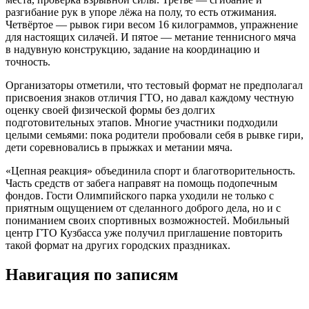
разгибание рук в упоре лёжа на полу, то есть отжимания.
Четвёртое — рывок гири весом 16 килограммов, упражнение
для настоящих силачей. И пятое — метание теннисного мяча
в надувную конструкцию, задание на координацию и
точность.
Организаторы отметили, что тестовый формат не предполагал
присвоения знаков отличия ГТО, но давал каждому честную
оценку своей физической формы без долгих
подготовительных этапов. Многие участники подходили
целыми семьями: пока родители пробовали себя в рывке гири,
дети соревновались в прыжках и метании мяча.
«Цепная реакция» объединила спорт и благотворительность.
Часть средств от забега направят на помощь подопечным
фондов. Гости Олимпийского парка уходили не только с
приятным ощущением от сделанного доброго дела, но и с
пониманием своих спортивных возможностей. Мобильный
центр ГТО Кузбасса уже получил приглашение повторить
такой формат на других городских праздниках.
Навигация по записям