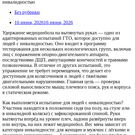
Без рубрики
16 июня, 2026
16 июня, 2026
Удержание медицинбола на вытянутых руках — одно из
адаптированных испытаний ГТО, которое доступно для
людей с инвалидностью. Оно входит в программу
тестирования для нескольких нозологических групп, включая
лиц с поражением опорно-двигательного аппарата,
последствиями ДЦП, ампутациями конечностей и травмами
позвоночника. В отличие от других испытаний, это
упражнение не требует перемещения, что делает его
доступным для колясочников и людей с тяжёлыми
двигательными нарушениями. Главная цель — проверка
силовой выносливости мышц плечевого пояса, рук и корпуса
в статическом режиме.
Как выполняется испытание для людей с инвалидностью?
Участник находится в положении сидя (на полу, на стуле или
в инвалидной коляске) с зафиксированной спиной. Руки
вытянуты вперёд на уровне плеч, ладони развёрнуты вверх
или внутрь, на них лежит медицинбол. Вес мяча зависит от
категории инвалидности: для женщин и мужчин с лёгкими и