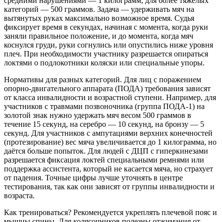
средними нарушениями — 1 килограмм, для более тяжёлых
категорий — 500 граммов. Задача — удерживать мяч на
вытянутых руках максимально возможное время. Судья
фиксирует время в секундах, начиная с момента, когда руки
заняли правильное положение, и до момента, когда мяч
коснулся груди, руки согнулись или опустились ниже уровня
плеч. При необходимости участнику разрешается опираться
локтями о подлокотники коляски или специальные упоры.
Нормативы для разных категорий. Для лиц с поражением
опорно-двигательного аппарата (ПОДА) требования зависят
от класса инвалидности и возрастной ступени. Например, для
участников с травмами позвоночника (группа ПОДА-1) на
золотой знак нужно удержать мяч весом 500 граммов в
течение 15 секунд, на серебро — 10 секунд, на бронзу — 5
секунд. Для участников с ампутациями верхних конечностей
(протезирование) вес мяча увеличивается до 1 килограмма, но
даётся больше попыток. Для людей с ДЦП с гиперкинезами
разрешается фиксация локтей специальными ремнями или
поддержка ассистента, который не касается мяча, но страхует
от падения. Точные цифры лучше уточнять в центре
тестирования, так как они зависят от группы инвалидности и
возраста.
Как тренироваться? Рекомендуется укреплять плечевой пояс и
мышцы спины. Для колясочников полезны отжимания от