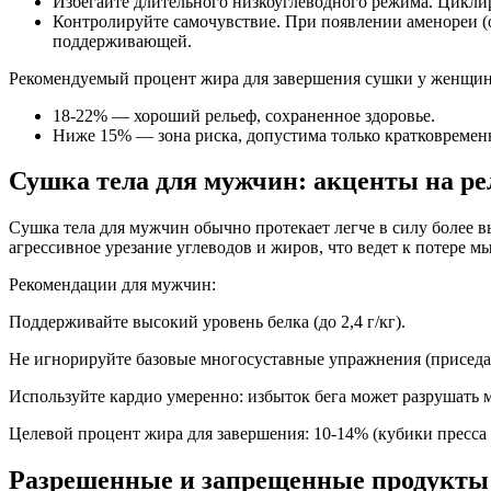
Избегайте длительного низкоуглеводного режима. Цикли
Контролируйте самочувствие. При появлении аменореи (о
поддерживающей.
Рекомендуемый процент жира для завершения сушки у женщин
18-22% — хороший рельеф, сохраненное здоровье.
Ниже 15% — зона риска, допустима только кратковременн
Сушка тела для мужчин: акценты на ре
Сушка тела для мужчин обычно протекает легче в силу более 
агрессивное урезание углеводов и жиров, что ведет к потере 
Рекомендации для мужчин:
Поддерживайте высокий уровень белка (до 2,4 г/кг).
Не игнорируйте базовые многосуставные упражнения (приседа
Используйте кардио умеренно: избыток бега может разрушать
Целевой процент жира для завершения: 10-14% (кубики пресса 
Разрешенные и запрещенные продукты