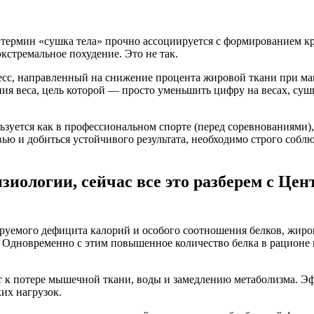
 термин «сушка тела» прочно ассоциируется с формированием к
кстремальное похудение. Это не так.
есс, направленный на снижение процента жировой ткани при м
ия веса, цель которой — просто уменьшить цифру на весах, суш
зуется как в профессиональном спорте (перед соревнованиями),
вью и добиться устойчивого результата, необходимо строго соб
изиологии, сейчас все это разберем с Ц
руемого дефицита калорий и особого соотношения белков, жиров
. Одновременно с этим повышенное количество белка в рационе
 к потере мышечной ткани, воды и замедлению метаболизма. Эфф
их нагрузок.