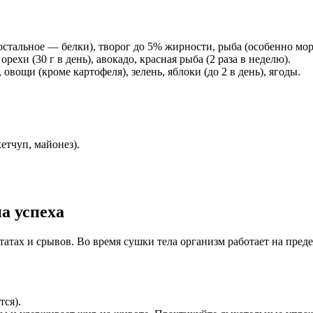
 остальное — белки), творог до 5% жирности, рыба (особенно морс
орехи (30 г в день), авокадо, красная рыба (2 раза в неделю).
 овощи (кроме картофеля), зелень, яблоки (до 2 в день), ягоды.
етчуп, майонез).
а успеха
татах и срывов. Во время сушки тела организм работает на преде
тся).