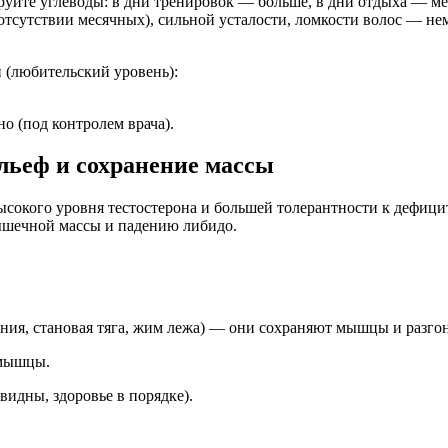
руйте углеводы: в дни тренировок — больше, в дни отдыха — м
тсутствии месячных), сильной усталости, ломкости волос — не
 (любительский уровень):
о (под контролем врача).
льеф и сохранение массы
высокого уровня тестостерона и большей толерантности к дефи
мышечной массы и падению либидо.
ния, становая тяга, жим лежа) — они сохраняют мышцы и разго
 мышцы.
видны, здоровье в порядке).