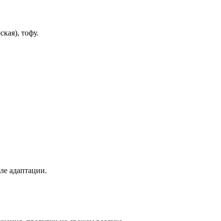
кая), тофу.
ле адаптации.