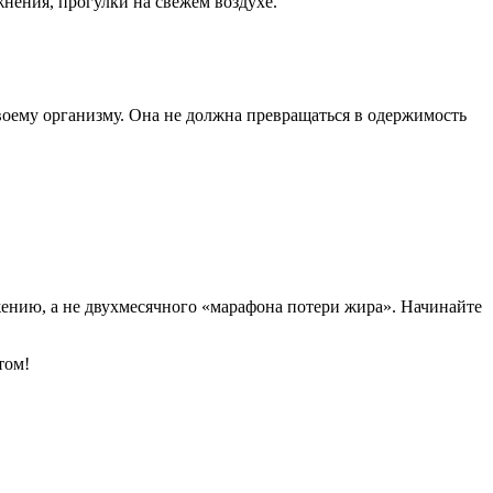
нения, прогулки на свежем воздухе.
оему организму. Она не должна превращаться в одержимость
жению, а не двухмесячного «марафона потери жира». Начинайте
том!