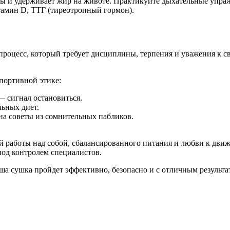
ы и удерживает жир на животе. Практикуйте дыхательные упраж
итамин D, ТТГ (тиреотропный гормон).
оцесс, который требует дисциплины, терпения и уважения к св
портивной этике:
 сигнал остановиться.
льных диет.
 на советы из сомнительных пабликов.
ей работы над собой, сбалансированного питания и любви к дви
под контролем специалистов.
ша сушка пройдет эффективно, безопасно и с отличным результа