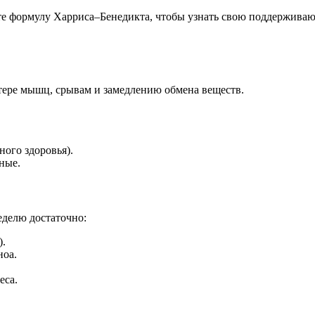
йте формулу Харриса–Бенедикта, чтобы узнать свою поддерживаю
тере мышц, срывам и замедлению обмена веществ.
ного здоровья).
ные.
еделю достаточно:
).
ноа.
еса.