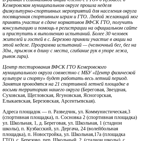
Кемеровском муниципальном округе прошла неделя
физкультурно-спортивных мероприятий для населения округа
посвященная спортивным играм и ГТО. Любой желающий мог
принять участие в сдаче нормативов ВФСК ГТО, получить
консультацию и помощь в регистрации на официальном сайте
и приступить к выполнению испытаний. Более 30 человек
жителей и гостей в с. Березово приняли участие в акции на
этой неделе. Программа испытаний — (челночный бег, бег на
30м., прыжок в длину с места, сгибание рук в упоре лежа,
рывок гири).
Центр тестирования ВФСК ГТО Кемеровского
муниципального округа совместно с МБУ «Центр физической
культуре и спорту» будет работать весь летний период.
Занятия проводятся на 21 спортивной летней площадке в
восьми территориях нашего округа
(Береговая, Звездная,
Суховская, Щегловская, Ягуновская, Ясногорская,
Елыкаевская, Березовская, Арсентьевская).
Адреса площадок — п. Разведчик, ул. Коммунистическая,3
(спортивная площадка), п. Сосновка 2 (спортивная площадка)
ул. Школьная, 1, д. Береговая, ул. Школьная, 1 (стадион
школы), п. Кузбасский, ул. Дергача, 24 (волейбольная
площадка), п. Новостройка, ул. Школьная,17а (площадка
ГТО), с. Березово, пер. Школьный, 2, (стадион школы), с.