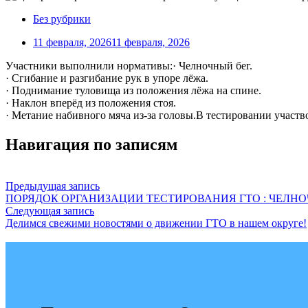
Без рубрики
11 февраля, 2026
11 февраля, 2026
Участники выполнили нормативы:· Челночный бег.
· Сгибание и разгибание рук в упоре лёжа.
· Поднимание туловища из положения лёжа на спине.
· Наклон вперёд из положения стоя.
· Метание набивного мяча из-за головы.В тестировании участв
Навигация по записям
Предыдущая запись
ПОРЯДОК ОРГАНИЗАЦИИ ТЕСТИРОВАНИЯ ГТО : ЧЕЛНО
Следующая запись
Делимся свежими новостями о движении ГТО в нашем округе!