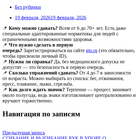
Без рубрики
19 февраля, 2026
19 февраля, 2026
📌
Кому можно сдавать?
Всем от 6 до 70+ лет. Есть даже
специальные адаптированные нормативы для людей с
ограниченными возможностями здоровья.
📌
Что нужно сделать в первую
очередь?
Зарегистрироваться на сайте
gto.ru
(это обязательно,
чтобы присвоили личный ID).
📌
Нужна ли справка?
Да, без медицинского допуска не
допустят — это безопасность в первую очередь.
📌
Сколько упражнений сдавать?
От 4 до 7 в зависимости
от возраста. Можно выбирать из списка: бег, отжимания,
пресс, плавание, лыжи, стрельба.
📌
Как долго ждать значок?
Терпение — процесс занимает
около полугода, ведь знаки изготавливают централизованно и
вручают торжественно.
Навигация по записям
Предыдущая запись
СГИБАНИЕ И РАЗГИБАНИЕ РУК В УПОРЕ О