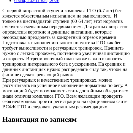
6 мая, 2026
5 мая, 2026
С первой возрастной ступени комплекса ГТО (6-7 лет) бег
является обязательным испытанием на выносливость. И
только на шестнадцатой ступени (60-64 лет) этот норматив
сменяется смешанным передвижением. Для разных возрастов
определены короткие и длинные дистанции, которые
необходимо преодолеть за конкретный отрезок времени.
Подготовка к выполнению такого норматива ГТО как бег
требует выносливости и регулярных тренировок. Начинать
нужно с легких пробежек, постепенно увеличивая дистанцию
и скорость. В тренировочный план также важно включить
тренировки интервального бега с ускорением. На средних и
длинных дистанциях нужно распределять силу так, чтобы на
финише сделать решающий рывок.
При регулярных и качественных тренировках, можно
рассчитывать на успешное выполнение норматива по бегу. А
мотивацией будет возможность стать достойным обладателем
знака отличия комплекса ГТО. Всем желающим проверить
себя необходимо пройти регистрацию на официальном сайте
ВСФК ГТО и следовать указанным рекомендациям.
Навигация по записям