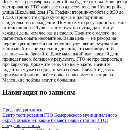
Через месяц регулярных занятий вы будете готовы. Наш центр
тестирования ГТО ждёт вас по адресу: посёлок Новостройка,
улица Школьная, дом 17а. График: вторник-суббота с 8:30 до
17:30. Приносите справку от врача и паспорт либо
свидетельство о рождении. Помните, что регулярность важнее
интенсивности. Лучше заниматься по пятнадцать минут
каждый день, чем час раз в неделю. Начните с малого, не
пытайтесь объять необъятное. Ваша цель — не рекорд на
первой тренировке, а постепенное улучшение результатов.
Записывайте свои успехи в дневник, это мотивирует. И
главное — не бросайте. Даже маленький шаг каждый день
приведёт вас к большому результату. ГТО не про скорость, а
про характер. Докажите себе, что вы можете. Начните
подготовку уже сегодня, прямо сейчас. Сделайте десять
приседаний или выпейте стакан воды вместо газировки.
Маленькие победы ведут к большим.
Навигация по записям
Предыдущая запись
Центр тестирования ГТО Кемеровского муниципального
округа объясняет, какие бывают знаки отличия ГТО!
Следующая запись