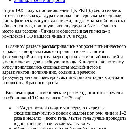
6 июня, 2026
6 июня, 2026
Еще в 1925 году в постановлении ЦК РКП(б) было сказано,
что «физическая культура не должна исчерпываться одними
лишь физическими упражнениями, но должна задействовать и
общественную, и личную гигиену труда и быта». Однако
место для раздела «Личная и общественная гигиена» в
комплексе ГТО нашлось лишь в 70-е годы.
⠀В данном разделе рассматривались вопросы гигиенического
характера, вопросы самоконтроля во время занятий
физкультурой и спортом, меры профилактики заболеваний и
умение оказать доврачебную помощь. К подготовке по этому
курсу привлекались специалисты медкабинетов и
здравпунктов, поликлиник, больниц, врачебно-
физкультурных диспансеров, активисты санитарных дружин
и общества Красного креста.
⠀Вот некоторые гигиенические рекомендации того времени
из сборника «ГТО на марше» (1975 год):
⠀«Уход за кожей сводится в первую очередь к
ежедневному мытью водой с мылом ног, рук, лица и 1–2
раза в неделю – всего тела. Мытье тела лучше проводить
в дни занятий физической культурой».
«Голову следует мыть теплой водой с мылом в