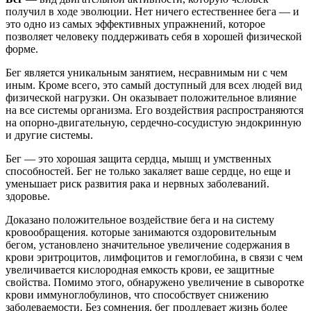
получил в ходе эволюции. Нет ничего естественнее бега — и
это одно из самых эффективных упражнений, которое
позволяет человеку поддерживать себя в хорошей физической
форме.
Бег является уникальным занятием, несравнимым ни с чем
иным. Кроме всего, это самый доступный для всех людей вид
физической нагрузки. Он оказывает положительное влияние
на все системы организма. Его воздействия распространяются
на опорно-двигательную, сердечно-сосудистую эндокринную
и другие системы.
Бег — это хорошая защита сердца, мышц и умственных
способностей. Бег не только закаляет ваше сердце, но еще и
уменьшает риск развития рака и нервных заболеваний.
здоровье.
Доказано положительное воздействие бега и на систему
кровообращения. которые занимаются оздоровительным
бегом, установлено значительное увеличение содержания в
крови эритроцитов, лимфоцитов и гемоглобина, в связи с чем
увеличивается кислородная емкость крови, ее защитные
свойства. Помимо этого, обнаружено увеличение в сыворотке
крови иммуноглобулинов, что способствует снижению
заболеваемости. Без сомнения, бег продлевает жизнь более