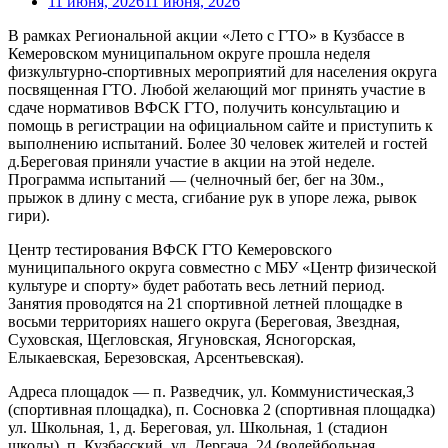
11 июня, 2026
11 июня, 2026
В рамках Региональной акции «Лето с ГТО» в Кузбассе в
Кемеровском муниципальном округе прошла неделя
физкультурно-спортивных мероприятий для населения округа
посвященная ГТО. Любой желающий мог принять участие в
сдаче нормативов ВФСК ГТО, получить консультацию и
помощь в регистрации на официальном сайте и приступить к
выполнению испытаний. Более 30 человек жителей и гостей
д.Береговая приняли участие в акции на этой неделе.
Программа испытаний — (челночный бег, бег на 30м.,
прыжок в длину с места, сгибание рук в упоре лежа, рывок
гири).
Центр тестирования ВФСК ГТО Кемеровского
муниципального округа совместно с МБУ «Центр физической
культуре и спорту» будет работать весь летний период.
Занятия проводятся на 21 спортивной летней площадке в
восьми территориях нашего округа (Береговая, Звездная,
Суховская, Щегловская, Ягуновская, Ясногорская,
Елыкаевская, Березовская, Арсентьевская).
Адреса площадок — п. Разведчик, ул. Коммунистическая,3
(спортивная площадка), п. Сосновка 2 (спортивная площадка)
ул. Школьная, 1, д. Береговая, ул. Школьная, 1 (стадион
школы), п. Кузбасский, ул. Дергача, 24 (волейбольная