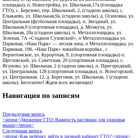
площадка), п. Новостройка, ул. Школьная,17а (площадка
ГТО), с. Березово, пер. Школьный, 2, (стадион школы), с.
Елыкаево, ул. Школьная,9а, (стадион школы), д. Осиновка, ул.
Центральная (футбольная площадка), п. Звездный, ул.
Школьная,9 (спортивная площадка), д. Мозжуха, ул.
Школьная, 20а (стадион школы), п. Металлплощадка, ул.
Зеленая, 7А «Стадион Суховский», п Металлплощадка ул.
Парковая, «Наш Парк» — лесная зона, п Металлплощадка, ул.
Парковая, 19б, «Наш Парк» хоккейная коробка , с
Верхотомское, ул. Курортная, 9, (спортивная площадка) п.
Щегловский, ул. Советская, 20 (спортивная площадка), с.
Ягуново, ул. Школьная, 2 (стадион школы), п. Пригородный,
ул. Центральная, 128 (спортивная площадка), п. Ясногорский,
ул. Центральная, 12, д. Береговая, ул. Школьная, 1 (стадион
школы). Бесплатно! Ждем всех желающих!
Навигация по записям
Предыдущая запись
<strong>Движение ГТО: Важность растяжки для здоровья
мышц</strong>
Следующая запись
<strong>Как ребёнку зайти в личный кабинет ГТО?</strong>