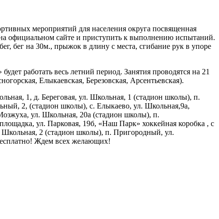
ортивных мероприятий для населения округа посвященная
на официальном сайте и приступить к выполнению испытаний.
г, бег на 30м., прыжок в длину с места, сгибание рук в упоре
удет работать весь летний период. Занятия проводятся на 21
ногорская, Елыкаевская, Березовская, Арсентьевская).
ная, 1, д. Береговая, ул. Школьная, 1 (стадион школы), п.
ьный, 2, (стадион школы), с. Елыкаево, ул. Школьная,9а,
Мозжуха, ул. Школьная, 20а (стадион школы), п.
лощадка, ул. Парковая, 19б, «Наш Парк» хоккейная коробка , с
. Школьная, 2 (стадион школы), п. Пригородный, ул.
. Бесплатно! Ждем всех желающих!