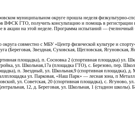
еровском муниципальном округе прошла неделя физкультурно-сп
ов ВФСК ГТО, получить консультацию и помощь в регистрации 
е в акции на этой неделе. Программа испытаний — (челночный бе
руга совместно с МБУ «Центр физической культуре и спорту» б
а (Береговая, Звездная, Суховская, Щегловская, Ягуновская, Яс
ивная площадка), п. Сосновка 2 (спортивная площадка) ул. Школь
тройка, ул. Школьная,17а (площадка ГТО), с. Березово, пер. Школ
щадка), п. Звездный, ул. Школьная,9 (спортивная площадка), д. 
ллплощадка ул. Парковая, «Наш Парк» — лесная зона, п Металлп
овский, ул. Советская, 20 (спортивная площадка), с. Ягуново, ул
Центральная, 12, д. Береговая, ул. Школьная, 1 (стадион школы)