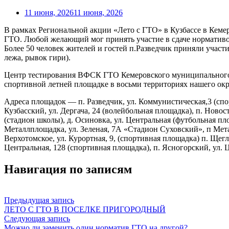
11 июня, 2026
11 июня, 2026
В рамках Региональной акции «Лето с ГТО» в Кузбассе в Кем
ГТО. Любой желающий мог принять участие в сдаче норматив
Более 50 человек жителей и гостей п.Разведчик приняли участи
лежа, рывок гири).
Центр тестирования ВФСК ГТО Кемеровского муниципального ок
спортивной летней площадке в восьми территориях нашего округ
Адреса площадок — п. Разведчик, ул. Коммунистическая,3 (спорт
Кузбасский, ул. Дергача, 24 (волейбольная площадка), п. Новос
(стадион школы), д. Осиновка, ул. Центральная (футбольная пло
Металлплощадка, ул. Зеленая, 7А «Стадион Суховский», п Мета
Верхотомское, ул. Курортная, 9, (спортивная площадка) п. Щегл
Центральная, 128 (спортивная площадка), п. Ясногорский, ул. 
Навигация по записям
Предыдущая запись
ЛЕТО С ГТО В ПОСЕЛКЕ ПРИГОРОДНЫЙ
Следующая запись
Можно ли заменить один норматив ГТО на другой?