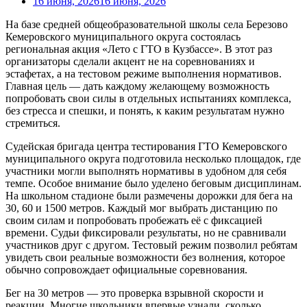
16 июня, 2026
16 июня, 2026
На базе средней общеобразовательной школы села Березово
Кемеровского муниципального округа состоялась
региональная акция «Лето с ГТО в Кузбассе». В этот раз
организаторы сделали акцент не на соревнованиях и
эстафетах, а на тестовом режиме выполнения нормативов.
Главная цель — дать каждому желающему возможность
попробовать свои силы в отдельных испытаниях комплекса,
без стресса и спешки, и понять, к каким результатам нужно
стремиться.
Судейская бригада центра тестирования ГТО Кемеровского
муниципального округа подготовила несколько площадок, где
участники могли выполнять нормативы в удобном для себя
темпе. Особое внимание было уделено беговым дисциплинам.
На школьном стадионе были размечены дорожки для бега на
30, 60 и 1500 метров. Каждый мог выбрать дистанцию по
своим силам и попробовать пробежать её с фиксацией
времени. Судьи фиксировали результаты, но не сравнивали
участников друг с другом. Тестовый режим позволил ребятам
увидеть свои реальные возможности без волнения, которое
обычно сопровождает официальные соревнования.
Бег на 30 метров — это проверка взрывной скорости и
реакции. Многие школьники впервые узнали, сколько