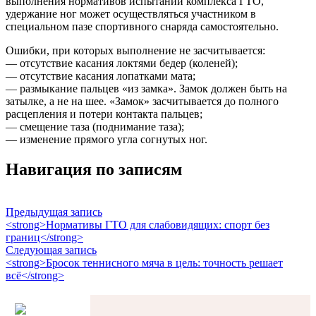
выполнения нормативов испытаний комплекса ГТО,
удержание ног может осуществляться участником в
специальном пазе спортивного снаряда самостоятельно.
Ошибки, при которых выполнение не засчитывается:
— отсутствие касания локтями бедер (коленей);
— отсутствие касания лопатками мата;
— размыкание пальцев «из замка». Замок должен быть на
затылке, а не на шее. «Замок» засчитывается до полного
расцепления и потери контакта пальцев;
— смещение таза (поднимание таза);
— изменение прямого угла согнутых ног.
Навигация по записям
Предыдущая запись
<strong>Нормативы ГТО для слабовидящих: спорт без
границ</strong>
Следующая запись
<strong>Бросок теннисного мяча в цель: точность решает
всё</strong>