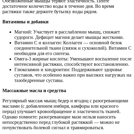
Обезвоженные мышцы теряют эластичность. Пейте
достаточное количество воды в течение дня. Во время
растяжки также держите бутылку воды рядом.
Витамины и добавки
Магний: Участвует в расслаблении мышц, снижает
судороги. Дефицит магния делает мышцы жесткими.
Витамин C и коллаген: Коллаген — основной белок
соединительной ткани (связок и сухожилий). Витамин C
необходим для его синтеза.
Омега-3 жирные кислоты: Уменьшают воспаление после
интенсивной растяжки, способствуют восстановлению.
Глюкозамин и хондроитин: Поддерживают здоровье
суставов, что особенно важно при высоких нагрузках на
тазобедренные суставы.
Массажные масла и средства
Регулярный массаж мышц бедер и ягодиц с разогревающими
маслами (с добавлением имбиря, камфоры или красного
перца) улучшает кровообращение и эластичность тканей.
Однако помните: разогревающие мази нельзя наносить
непосредственно перед глубокой растяжкой — можно не
почувствовать болевой сигнал и травмироваться.