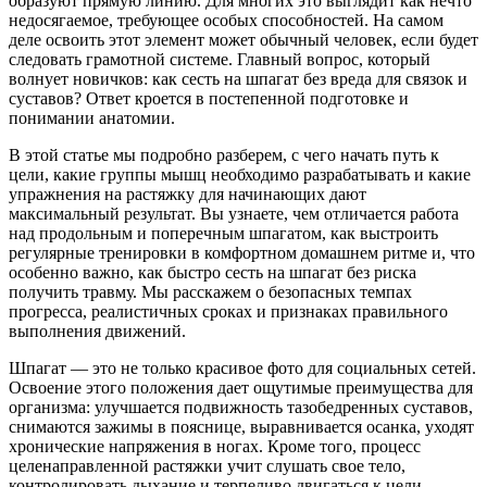
образуют прямую линию. Для многих это выглядит как нечто
недосягаемое, требующее особых способностей. На самом
деле освоить этот элемент может обычный человек, если будет
следовать грамотной системе. Главный вопрос, который
волнует новичков: как сесть на шпагат без вреда для связок и
суставов? Ответ кроется в постепенной подготовке и
понимании анатомии.
В этой статье мы подробно разберем, с чего начать путь к
цели, какие группы мышц необходимо разрабатывать и какие
упражнения на растяжку для начинающих дают
максимальный результат. Вы узнаете, чем отличается работа
над продольным и поперечным шпагатом, как выстроить
регулярные тренировки в комфортном домашнем ритме и, что
особенно важно, как быстро сесть на шпагат без риска
получить травму. Мы расскажем о безопасных темпах
прогресса, реалистичных сроках и признаках правильного
выполнения движений.
Шпагат — это не только красивое фото для социальных сетей.
Освоение этого положения дает ощутимые преимущества для
организма: улучшается подвижность тазобедренных суставов,
снимаются зажимы в пояснице, выравнивается осанка, уходят
хронические напряжения в ногах. Кроме того, процесс
целенаправленной растяжки учит слушать свое тело,
контролировать дыхание и терпеливо двигаться к цели.