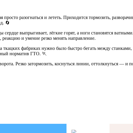
я просто разогнаться и лететь. Приходится тормозить, разворачив
д. 🔄
ы сердце выпрыгивает, лёгкие горят, а ноги становятся ватными
, реакцию и умение резко менять направление.
а ткацких фабриках нужно было быстро бегать между станками, р
нный норматив ГТО. 🏃
орота. Резко затормозить, коснуться линии, оттолкнуться — и по