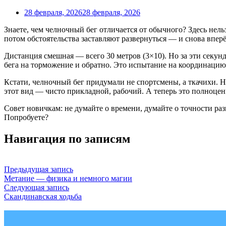
28 февраля, 2026
28 февраля, 2026
Знаете, чем челночный бег отличается от обычного? Здесь нельз
потом обстоятельства заставляют развернуться — и снова вперё
Дистанция смешная — всего 30 метров (3×10). Но за эти секунд
бега на торможение и обратно. Это испытание на координацию
Кстати, челночный бег придумали не спортсмены, а ткачихи. Н
этот вид — чисто прикладной, рабочий. А теперь это полноце
Совет новичкам: не думайте о времени, думайте о точности разв
Попробуете?
Навигация по записям
Предыдущая запись
Метание — физика и немного магии
Следующая запись
Скандинавская ходьба