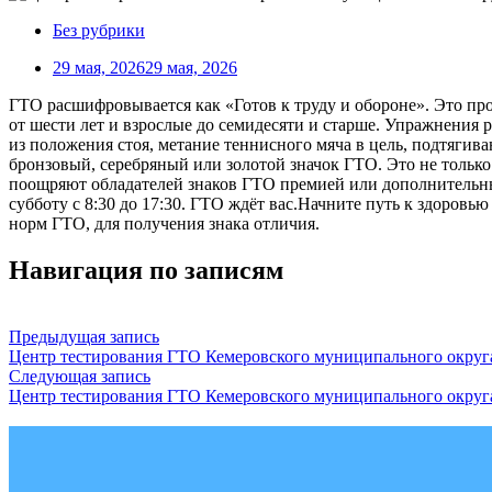
Без рубрики
29 мая, 2026
29 мая, 2026
ГТО расшифровывается как «Готов к труду и обороне». Это пр
от шести лет и взрослые до семидесяти и старше. Упражнения 
из положения стоя, метание теннисного мяча в цель, подтягива
бронзовый, серебряный или золотой значок ГТО. Это не только
поощряют обладателей знаков ГТО премией или дополнительным
субботу с 8:30 до 17:30. ГТО ждёт вас.Начните путь к здоров
норм ГТО, для получения знака отличия.
Навигация по записям
Предыдущая запись
Центр тестирования ГТО Кемеровского муниципального округа о
Следующая запись
Центр тестирования ГТО Кемеровского муниципального округа