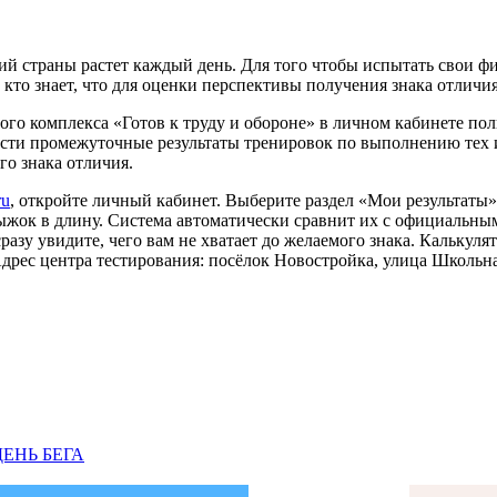
й страны растет каждый день. Для того чтобы испытать свои фи
кто знает, что для оценки перспективы получения знака отличи
о комплекса «Готов к труду и обороне» в личном кабинете поль
вести промежуточные результаты тренировок по выполнению тех 
го знака отличия.
ru
, откройте личный кабинет. Выберите раздел «Мои результаты»
рыжок в длину. Система автоматически сравнит их с официальны
сразу увидите, чего вам не хватает до желаемого знака. Калькул
Адрес центра тестирования: посёлок Новостройка, улица Школьная
ЕНЬ БЕГА