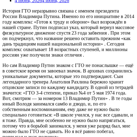
4 июня, 2026
4 июня, 2026
История ГТО неразрывно связана с именем президента
России Владимира Путина. Именно по его инициативе в 2014
году комплекс «Готов к труду и обороне» был возрождён в
нашей стране. Путин подписал указ, который вернул массовое
физкультурное движение спустя 23 года забвения . При этом
он подчеркнул, что название решено оставить прежним «как
дань традициям нашей национальной истории» . Сегодня
комплекс охватывает 18 возрастных ступеней, и миллионы
россиян уже получили знаки отличия .
Но сам Владимир Путин знаком с ГТО не понаслышке — ещё
в советское время он завоевал значок. В архивах сохранились
уникальные документы, которые это подтверждают. Сын
легендарного тренера Анатолия Рахлина бережно хранит
отцовские записи по каждому кандидату. В одной из тетрадей
значится: «ГТО 3-4 степени, приказ №4 от 5 мая 1974 года.
Вот, смотрим — за номером 13 Владимир Путин» . В те годы
юный Володя занимался самбо и дзюдо, и, по его
собственным воспоминаниям, ему даже не нужно было
специально готовиться: «В школе учился, у нас все сдавали, и
я тоже. Правда, мне особенно не нужно было напрягаться,
потому что я борьбой занимался, у меня уже разряд был, мне
можно было ГТО не сдавать. Но я всё равно побегал,
попрыгал и знак получил» .