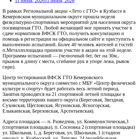
11 июня, 2026
11 июня, 2026
В рамках Региональной акции «Лето с ГТО» в Кузбассе в
Кемеровском муниципальном округе прошла неделя
физкультурно-спортивных мероприятий для населения округа
посвященная ГТО. Любой желающий мог принять участие в
сдаче нормативов ВФСК ГТО, получить консультацию и
помощь в регистрации на официальном сайте и приступить к
выполнению испытаний. Более 40 человек жителей и гостей
п.Металлплощадка приняли участие в акции на этой неделе.
Программа испытаний — (челночный бег, бег на 30м.,
прыжок в длину с места, сгибание рук в упоре лежа, рывок
гири).
Центр тестирования ВФСК ГТО Кемеровского
муниципального округа совместно с МБУ «Центр физической
культуре и спорту» будет работать весь летний период.
Занятия проводятся на 21 спортивной летней площадке в
восьми территориях нашего округа (Береговая, Звездная,
Суховская, Щегловская, Ягуновская, Ясногорская,
Елыкаевская, Березовская, Арсентьевская).
Адреса площадок — п. Разведчик, ул. Коммунистическая,3
(спортивная площадка), п. Сосновка 2 (спортивная площадка)
ул. Школьная, 1, д. Береговая, ул. Школьная, 1 (стадион
школы), п. Кузбасский, ул. Дергача, 24 (волейбольная