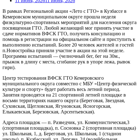
11 июня, 2026
11 июня, 2026
В рамках Региональной акции «Лето с ГТО» в Кузбассе в
Кемеровском муниципальном округе прошла неделя
физкультурно-спортивных мероприятий для населения округа
посвященная ГТО. Любой желающий мог принять участие в
сдаче нормативов ВФСК ГТО, получить консультацию и
помощь в регистрации на официальном сайте и приступить к
выполнению испытаний. Более 20 человек жителей и гостей
п.Новостройка приняли участие в акции на этой неделе.
Программа испытаний — (челночный бег, бег на 30м.,
прыжок в длину с места, сгибание рук в упоре лежа, рывок
гири).
Центр тестирования ВФСК ГТО Кемеровского
муниципального округа совместно с МБУ «Центр физической
культуре и спорту» будет работать весь летний период.
Занятия проводятся на 21 спортивной летней площадке в
восьми территориях нашего округа (Береговая, Звездная,
Суховская, Щегловская, Ягуновская, Ясногорская,
Елыкаевская, Березовская, Арсентьевская).
Адреса площадок — п. Разведчик, ул. Коммунистическая,3
(спортивная площадка), п. Сосновка 2 (спортивная площадка)
ул. Школьная, 1, д. Береговая, ул. Школьная, 1 (стадион
школы), п. Кузбасский, ул. Дергача, 24 (волейбольная