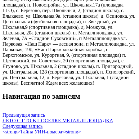
площадка), п. Новостройка, ул. Школьная,17а (площадка
ГТО), с. Березово, пер. Школьный, 2, (стадион школы), с.
Елыкаево, ул. Школьная,9а, (стадион школы), д. Осиновка, ул.
Центральная (футбольная площадка), п. Звездный, ул.
Школьная,9 (спортивная площадка), д. Мозжуха, ул.
Школьная, 20а (стадион школы), п. Металлплощадка, ул.
Зеленая, 7А «Стадион Суховский», п Металлплощадка ул.
Парковая, «Наш Парк» — лесная зона, п Металлплощадка, ул.
Парковая, 19б, «Наш Парк» хоккейная коробка , с
Верхотомское, ул. Курортная, 9, (спортивная площадка) п.
Щегловский, ул. Советская, 20 (спортивная площадка), с.
Ягуново, ул. Школьная, 2 (стадион школы), п. Пригородный,
ул. Центральная, 128 (спортивная площадка), п. Ясногорский,
ул. Центральная, 12, д. Береговая, ул. Школьная, 1 (стадион
школы). Бесплатно! Ждем всех желающих!
Навигация по записям
Предыдущая запись
ЛЕТО С ГТО В ПОСЕЛКЕ МЕТАЛЛПЛОЩАДКА
Следующая запись
<strong>Тайна УИН-номера</strong>