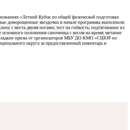
внованиях «Летний Кубок по общей физической подготовке
е доморощенные звездочки в начале программы выполнили
ну с места двумя ногами; тест на гибкость; подтягивание из
е основного положения саночника с весом на время; метание
ые сладкие призы от организаторов МБУ ДО КМО «СШОР по
иципального округа за предоставленный инвентарь и