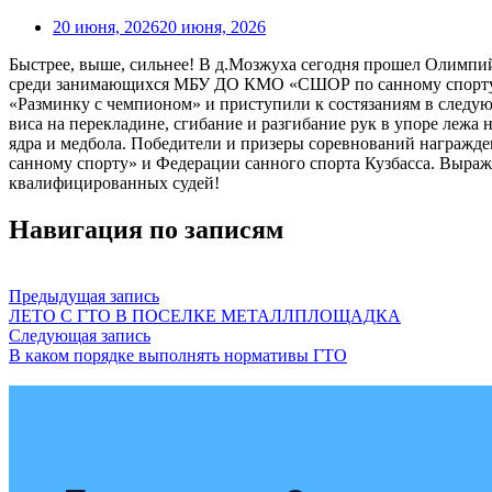
20 июня, 2026
20 июня, 2026
Быстрее, выше, сильнее! В д.Мозжуха сегодня прошел Олимпи
среди занимающихся МБУ ДО КМО «СШОР по санному спорту
«Разминку с чемпионом» и приступили к состязаниям в следующ
виса на перекладине, сгибание и разгибание рук в упоре леж
ядра и медбола. Победители и призеры соревнований награж
санному спорту» и Федерации санного спорта Кузбасса. Выра
квалифицированных судей!
Навигация по записям
Предыдущая запись
ЛЕТО С ГТО В ПОСЕЛКЕ МЕТАЛЛПЛОЩАДКА
Следующая запись
В каком порядке выполнять нормативы ГТО