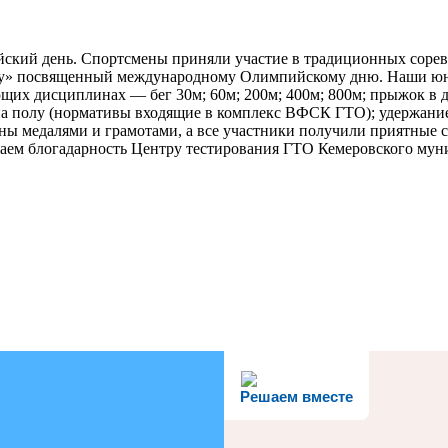
йский день. Спортсмены приняли участие в традиционных соре
» посвященный международному Олимпийскому дню. Наши юны
их дисциплинах — бег 30м; 60м; 200м; 400м; 800м; прыжок в дли
а на полу (нормативы входящие в комплекс ВФСК ГТО); удержани
дены медалями и грамотами, а все участники получили приятн
жаем блогадарность Центру тестирования ГТО Кемеровского мун
Решаем вместе