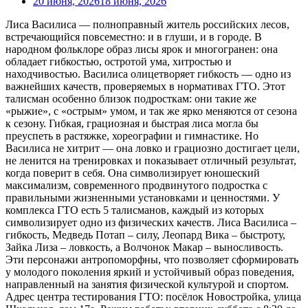
20 июня, 2026
18 июня, 2026
Лиса Василиса — полноправный житель российских лесов,
встречающийся повсеместно: и в глуши, и в городе. В
народном фольклоре образ лисы ярок и многогранен: она
обладает гибкостью, остротой ума, хитростью и
находчивостью. Василиса олицетворяет гибкость — одно из
важнейших качеств, проверяемых в нормативах ГТО. Этот
талисман особенно близок подросткам: они такие же
«рыжие», с «острым» умом, и так же ярко меняются от сезона
к сезону. Гибкая, грациозная и быстрая лиса могла бы
преуспеть в растяжке, хореографии и гимнастике. Но
Василиса не хитрит — она ловко и грациозно достигает цели,
не ленится на тренировках и показывает отличный результат,
когда поверит в себя. Она символизирует юношеский
максимализм, современного продвинутого подростка с
правильными жизненными установками и ценностями. У
комплекса ГТО есть 5 талисманов, каждый из которых
символизирует одно из физических качеств. Лиса Василиса –
гибкость, Медведь Потап – силу, Леопард Вика – быстроту,
Зайка Лиза – ловкость, а Волчонок Макар – выносливость.
Эти персонажи антропоморфны, что позволяет сформировать
у молодого поколения яркий и устойчивый образ поведения,
направленный на занятия физической культурой и спортом.
Адрес центра тестирования ГТО: посёлок Новостройка, улица