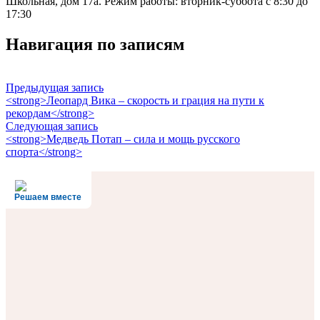
Школьная, дом 17а. Режим работы: вторник-суббота с 8:30 до
17:30
Навигация по записям
Предыдущая запись
<strong>Леопард Вика – скорость и грация на пути к
рекордам</strong>
Следующая запись
<strong>Медведь Потап – сила и мощь русского
спорта</strong>
Решаем вместе